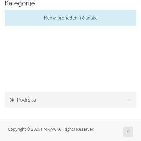
Kategorije
Nema pronađenih članaka
Podrška
Copyright © 2026 ProxyV6. All Rights Reserved.