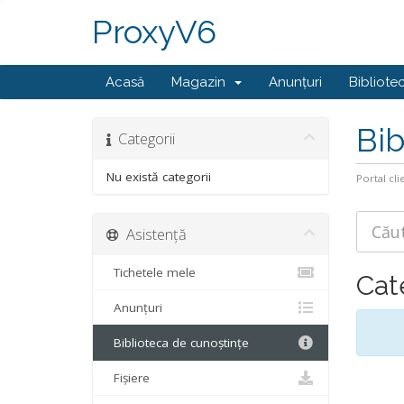
ProxyV6
Acasă
Magazin
Anunțuri
Bibliote
Bib
Categorii
Nu există categorii
Portal cli
Asistență
Tichetele mele
Cat
Anunțuri
Biblioteca de cunoștințe
Fișiere