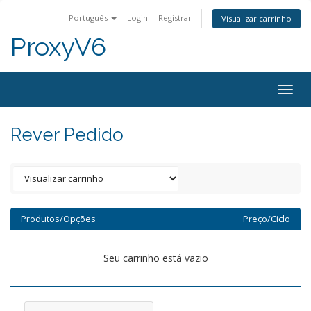
Português
Login
Registrar
Visualizar carrinho
ProxyV6
Togg
navig
Rever Pedido
Produtos/Opções
Preço/Ciclo
Seu carrinho está vazio