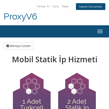
Türkçe
Giriş
Kayıt
Sepeti Görüntüle
ProxyV6
Togg
navig
Menüyü Göster
Mobil Statik İp Hizmeti
1 Adet
2 Adet
Turkcell
Statik İp