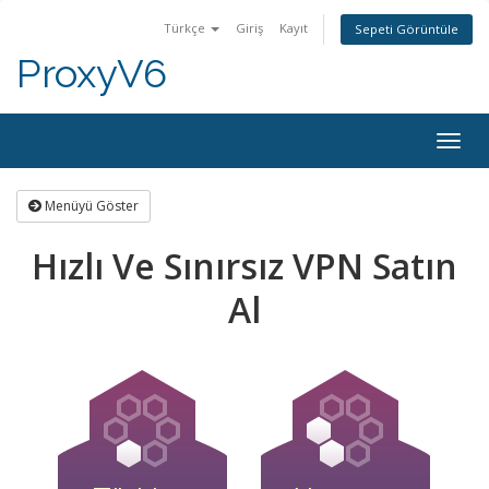
Türkçe
Giriş
Kayıt
Sepeti Görüntüle
ProxyV6
Togg
navig
Menüyü Göster
Hızlı Ve Sınırsız VPN Satın
Al