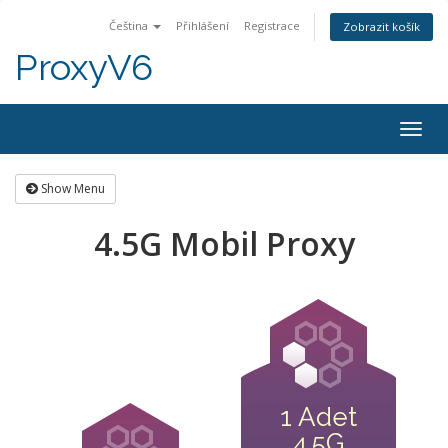
Čeština
Přihlášení
Registrace
Zobrazit košík
ProxyV6
Togg
navig
Show Menu
4.5G Mobil Proxy
1 Adet
4.5G