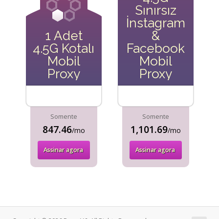
Sınırsız
İnstagram
1 Adet
&
4.5G Kotalı
Facebook
Mobil
Mobil
Proxy
Proxy
Somente
Somente
847.46
1,101.69
/mo
/mo
Assinar agora
Assinar agora