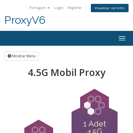
Português
Login
Registrar
Visualizar carrinho
ProxyV6
Togg
navig
Mostrar Menu
4.5G Mobil Proxy
1 Adet
4.5G