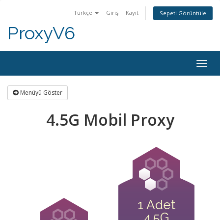
Türkçe
Giriş
Kayıt
Sepeti Görüntüle
ProxyV6
Togg
navig
Menüyü Göster
4.5G Mobil Proxy
1 Adet
4.5G