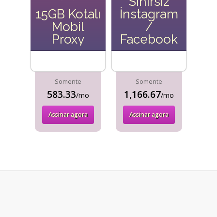
Sınırsız
15GB Kotalı
İnstagram
Mobil
/
Proxy
Facebook
Somente
Somente
583.33
1,166.67
/mo
/mo
Assinar agora
Assinar agora