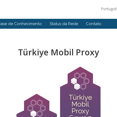
Portugu
Base de Conhecimento
Status da Rede
Contato
Türkiye Mobil Proxy
Türkiye
Mobil
Proxy