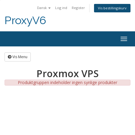
Dansk
Log ind
Register
Vis bestillingskurv
ProxyV6
Togg
navig
Vis Menu
Proxmox VPS
Produktgruppen indeholder ingen synlige produkter