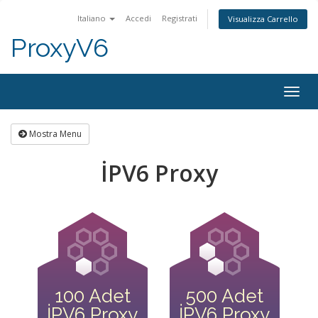
Italiano
Accedi
Registrati
Visualizza Carrello
ProxyV6
Togg
navig
Mostra Menu
İPV6 Proxy
100 Adet
500 Adet
İPV6 Proxy
İPV6 Proxy