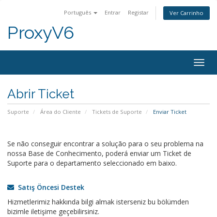
Português
Entrar
Registar
Ver Carrinho
ProxyV6
Togg
navig
Abrir Ticket
Suporte
Área do Cliente
Tickets de Suporte
Enviar Ticket
Se não conseguir encontrar a solução para o seu problema na
nossa Base de Conhecimento, poderá enviar um Ticket de
Suporte para o departamento seleccionado em baixo.
Satış Öncesi Destek
Hizmetlerimiz hakkında bilgi almak isterseniz bu bölümden
bizimle iletişime geçebilirsiniz.