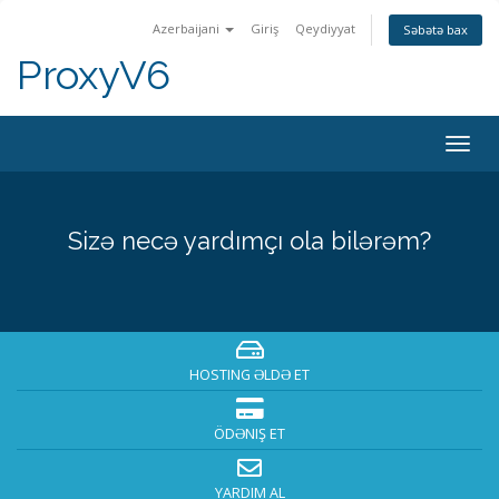
Azerbaijani
Giriş
Qeydiyyat
Səbətə bax
ProxyV6
Togg
navig
Sizə necə yardımçı ola bilərəm?
HOSTING ƏLDƏ ET
ÖDƏNIŞ ET
YARDIM AL