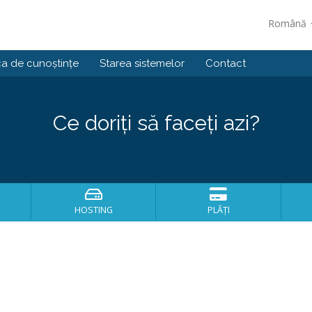
Română
ca de cunoștințe
Starea sistemelor
Contact
Ce doriți să faceți azi?
HOSTING
PLĂȚI