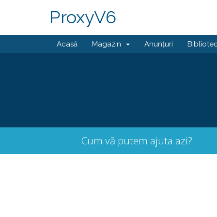
ProxyV6
Acasă
Magazin
Anunțuri
Bibliote
Cum vă putem ajuta azi?